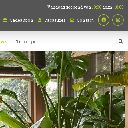
Vandaag geopend van
10:00
t.e.m.
18:00
Cadeaubon
Vacatures
Contact
uws
Tuintips