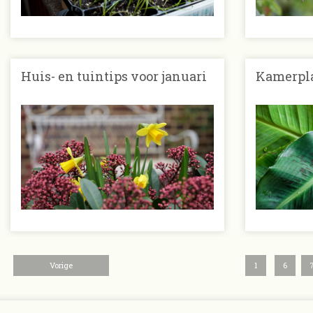
Huis- en tuintips voor januari
Kamerpla
Vorige
1
6