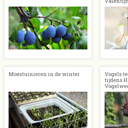
Valentij
Moestuinieren in de winter
Vogels t
tijdens H
Vogelwe