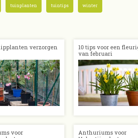
tuinplanten
tuintips
winter
uipplanten verzorgen
10 tips voor een fleuri
van februari
ums voor
Anthuriums voor