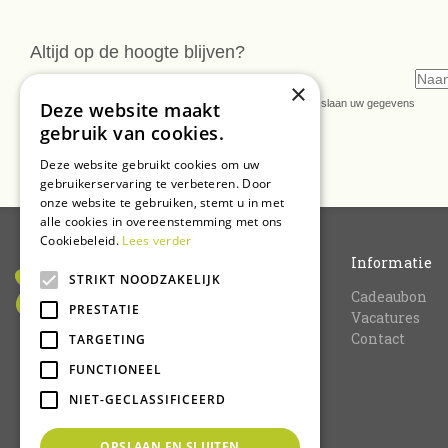
Altijd op de hoogte blijven?
Meld u dan nu aan voor onze nieuwsbrief
×
* U kunt de nieuwsbrief ongeveer wekelijks verwachten. Wij slaan uw gegevens
Deze website maakt
secuur op conform onze
privacy verklaring.
gebruik van cookies.
Deze website gebruikt cookies om uw
gebruikerservaring te verbeteren. Door
onze website te gebruiken, stemt u in met
alle cookies in overeenstemming met ons
Cookiebeleid.
Lees verder
Informatie
STRIKT NOODZAKELIJK
Cadeaubon
PRESTATIE
Vacatures
Contact
TARGETING
FUNCTIONEEL
NIET-GECLASSIFICEERD
OPSLAAN EN SLUITEN