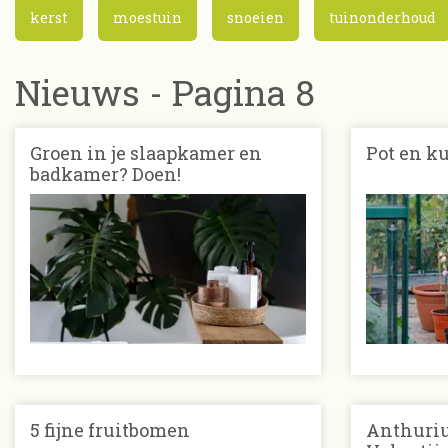
kerst
moestuin
snoeien
tuinonderhoud
Nieuws - Pagina 8
Groen in je slaapkamer en
Pot en k
badkamer? Doen!
5 fijne fruitbomen
Anthuri