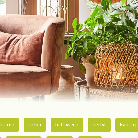
nieren
gazon
halloween
herfst
kamerp