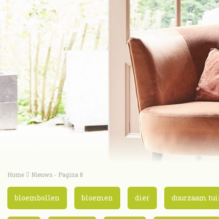
Home
Nieuws - Pagina 8
bloembollen
bloemen
dier
duurzaam tui