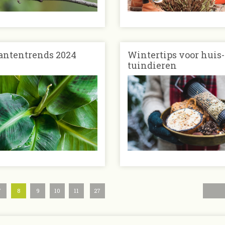
ntentrends 2024
Wintertips voor huis-
tuindieren
7
8
9
10
11
27