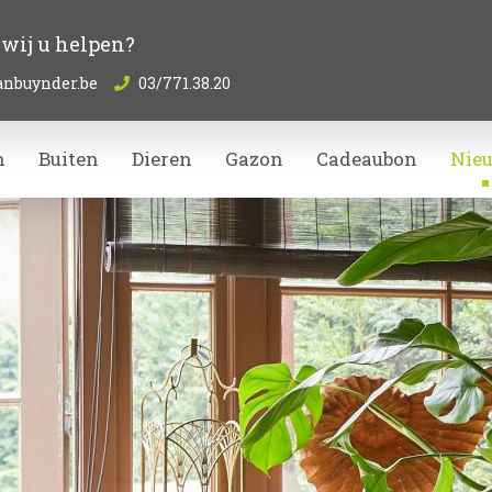
wij u helpen?
anbuynder.be
03/771.38.20
n
Buiten
Dieren
Gazon
Cadeaubon
Nie