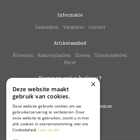
Informatie
Cadeaubon
Vacatures
Contact
Artikelaanbod
Bloemen
Kamerplanten
Dieren
Tuinmeubelen
Kerst
Kunnen wij u helpen?
×
Deze website maakt
info@vanbuynder.be
gebruik van cookies.
03/771.38.20
Hoogkamerstraat 196 - 9140 Temse
Deze website gebruikt cookies om uw
gebruikerservaring te verbeteren. Door
onze website te gebruiken, stemt u in met
Plan route
alle cookies in overeenstemming met ons
Cookiebeleid.
Lees verder