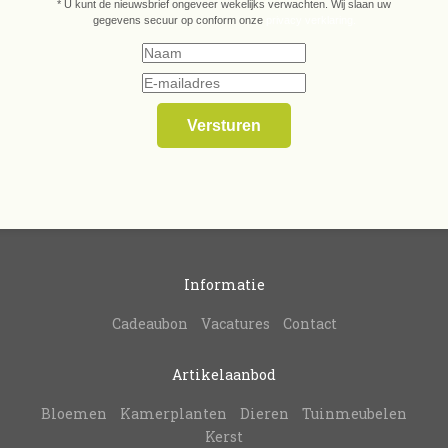
* U kunt de nieuwsbrief ongeveer wekelijks verwachten. Wij slaan uw
gegevens secuur op conform onze
privacy verklaring.
Informatie
Cadeaubon
Vacatures
Contact
Artikelaanbod
Bloemen
Kamerplanten
Dieren
Tuinmeubelen
Kerst