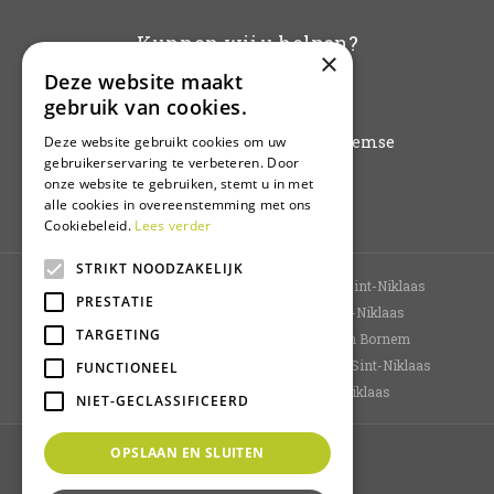
Kunnen wij u helpen?
×
Deze website maakt
info@vanbuynder.be
gebruik van cookies.
03/771.38.20
Hoogkamerstraat 196 - 9140 Temse
Deze website gebruikt cookies om uw
gebruikerservaring te verbeteren. Door
onze website te gebruiken, stemt u in met
Plan route
alle cookies in overeenstemming met ons
Cookiebeleid.
Lees verder
STRIKT NOODZAKELIJK
Tuincentrum Sint-Niklaas
Bloemenwinkel Sint-Niklaas
PRESTATIE
Planten Sint-Niklaas
Kamerplanten Sint-Niklaas
TARGETING
Bloemen kopen Sint-Niklaas
Tuincentrum Bornem
Tuincentrum Oost-Vlaanderen
Dierenwinkel Sint-Niklaas
FUNCTIONEEL
Bloemen bestellen
Koopzondag Sint-Niklaas
NIET-GECLASSIFICEERD
OPSLAAN EN SLUITEN
© Van Buynder
Green Solutions