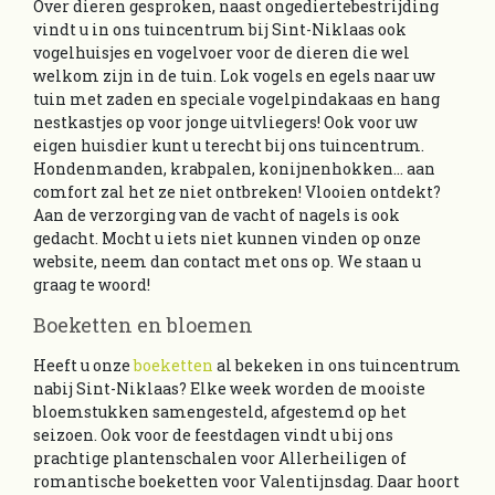
Over dieren gesproken, naast ongediertebestrijding
vindt u in ons tuincentrum bij Sint-Niklaas ook
vogelhuisjes en vogelvoer voor de dieren die wel
welkom zijn in de tuin. Lok vogels en egels naar uw
tuin met zaden en speciale vogelpindakaas en hang
nestkastjes op voor jonge uitvliegers! Ook voor uw
eigen huisdier kunt u terecht bij ons tuincentrum.
Hondenmanden, krabpalen, konijnenhokken… aan
comfort zal het ze niet ontbreken! Vlooien ontdekt?
Aan de verzorging van de vacht of nagels is ook
gedacht. Mocht u iets niet kunnen vinden op onze
website, neem dan contact met ons op. We staan u
graag te woord!
Boeketten en bloemen
Heeft u onze
boeketten
al bekeken in ons tuincentrum
nabij Sint-Niklaas? Elke week worden de mooiste
bloemstukken samengesteld, afgestemd op het
seizoen. Ook voor de feestdagen vindt u bij ons
prachtige plantenschalen voor Allerheiligen of
romantische boeketten voor Valentijnsdag. Daar hoort