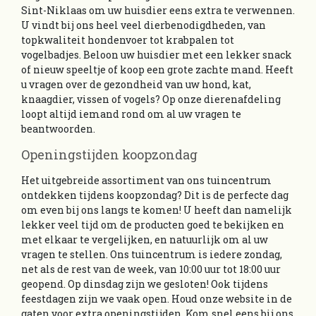
Sint-Niklaas om uw huisdier eens extra te verwennen.
U vindt bij ons heel veel dierbenodigdheden, van
topkwaliteit hondenvoer tot krabpalen tot
vogelbadjes. Beloon uw huisdier met een lekker snack
of nieuw speeltje of koop een grote zachte mand. Heeft
u vragen over de gezondheid van uw hond, kat,
knaagdier, vissen of vogels? Op onze dierenafdeling
loopt altijd iemand rond om al uw vragen te
beantwoorden.
Openingstijden koopzondag
Het uitgebreide assortiment van ons tuincentrum
ontdekken tijdens koopzondag? Dit is de perfecte dag
om even bij ons langs te komen! U heeft dan namelijk
lekker veel tijd om de producten goed te bekijken en
met elkaar te vergelijken, en natuurlijk om al uw
vragen te stellen. Ons tuincentrum is iedere zondag,
net als de rest van de week, van 10:00 uur tot 18:00 uur
geopend. Op dinsdag zijn we gesloten! Ook tijdens
feestdagen zijn we vaak open. Houd onze website in de
gaten voor extra openingstijden. Kom snel eens bij ons