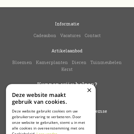
Informatie
Cadeaubon
Vacatures
Contact
Artikelaanbod
Bloemen
Kamerplanten
Dieren
Tuinmeubelen
Kerst
Kunnen wij u helpen?
×
Deze website maakt
info@vanbuynder.be
gebruik van cookies.
03/771.38.20
Hoogkamerstraat 196 - 9140 Temse
Deze website gebruikt cookies om uw
gebruikerservaring te verbeteren. Door
onze website te gebruiken, stemt u in met
Plan route
alle cookies in overeenstemming met ons
Cookiebeleid.
Lees verder