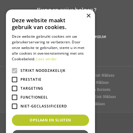
Kunnen wij u helpen?
×
Deze website maakt
info@vanbuynder.be
gebruik van cookies.
03/771.38.20
Hoogkamerstraat 196 - 9140 Temse
Deze website gebruikt cookies om uw
gebruikerservaring te verbeteren. Door
onze website te gebruiken, stemt u in met
Plan route
alle cookies in overeenstemming met ons
Cookiebeleid.
Lees verder
STRIKT NOODZAKELIJK
Tuincentrum Sint-Niklaas
Bloemenwinkel Sint-Niklaas
PRESTATIE
Planten Sint-Niklaas
Kamerplanten Sint-Niklaas
TARGETING
Bloemen kopen Sint-Niklaas
Tuincentrum Bornem
Tuincentrum Oost-Vlaanderen
Dierenwinkel Sint-Niklaas
FUNCTIONEEL
Bloemen bestellen
Koopzondag Sint-Niklaas
NIET-GECLASSIFICEERD
OPSLAAN EN SLUITEN
© Van Buynder
Green Solutions