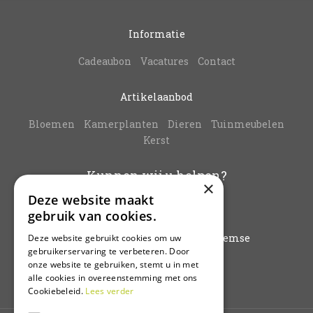
Informatie
Cadeaubon
Vacatures
Contact
Artikelaanbod
Bloemen
Kamerplanten
Dieren
Tuinmeubelen
Kerst
Kunnen wij u helpen?
×
Deze website maakt
info@vanbuynder.be
gebruik van cookies.
03/771.38.20
Hoogkamerstraat 196 - 9140 Temse
Deze website gebruikt cookies om uw
gebruikerservaring te verbeteren. Door
onze website te gebruiken, stemt u in met
Plan route
alle cookies in overeenstemming met ons
Cookiebeleid.
Lees verder