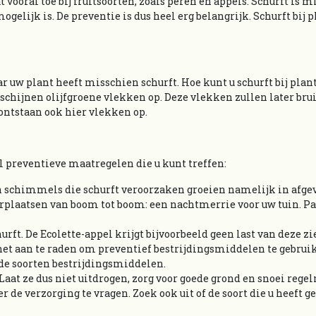
vooral toe bij fruitsoorten, zoals peren en appels. Schurft is 
elijk is. De preventie is dus heel erg belangrijk. Schurft bij 
r uw plant heeft misschien schurft. Hoe kunt u schurft bij plan
schijnen olijfgroene vlekken op. Deze vlekken zullen later bru
ontstaan ook hier vlekken op.
al preventieve maatregelen die u kunt treffen:
an schimmels die schurft veroorzaken groeien namelijk in afge
plaatsen van boom tot boom: een nachtmerrie voor uw tuin. P
urft. De Ecolette-appel krijgt bijvoorbeeld geen last van deze zi
 is het aan te raden om preventief bestrijdingsmiddelen te gebru
de soorten bestrijdingsmiddelen.
 Laat ze dus niet uitdrogen, zorg voor goede grond en snoei regel
r de verzorging te vragen. Zoek ook uit of de soort die u heeft g