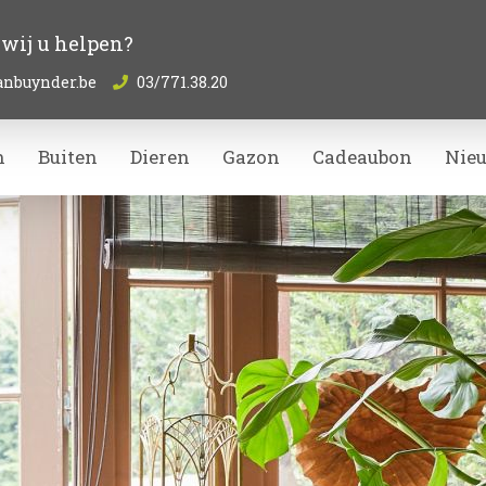
wij u helpen?
anbuynder.be
03/771.38.20
n
Buiten
Dieren
Gazon
Cadeaubon
Nie