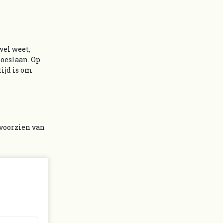
wel weet,
toeslaan. Op
tijd is om
 voorzien van