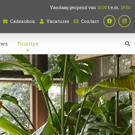
Vandaag geopend van
10:00
t.e.m.
18:00
Cadeaubon
Vacatures
Contact
uws
Tuintips