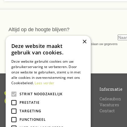
Altijd op de hoogte blijven?
Meld u dan nu aan voor onze nieuwsbrief
×
* U kunt de nieuwsbrief ongeveer wekelijks verwachten. Wij slaan uw gegevens
Deze website maakt
secuur op conform onze
privacy verklaring.
gebruik van cookies.
Deze website gebruikt cookies om uw
gebruikerservaring te verbeteren. Door
onze website te gebruiken, stemt u in met
alle cookies in overeenstemming met ons
Cookiebeleid.
Lees verder
Informatie
STRIKT NOODZAKELIJK
Cadeaubon
PRESTATIE
Vacatures
Contact
TARGETING
FUNCTIONEEL