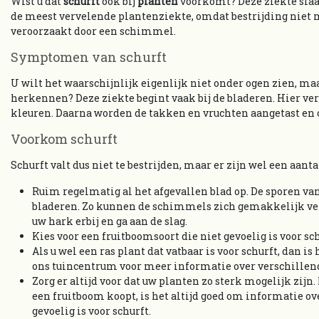
Wist u dat
schurft
ook bij
planten
voorkomt? Deze ziekte slaat 
de meest vervelende plantenziekte, omdat bestrijding niet mog
veroorzaakt door een schimmel.
Symptomen van schurft
U wilt het waarschijnlijk eigenlijk niet onder ogen zien, maa
herkennen? Deze ziekte begint vaak bij de bladeren. Hier ver
kleuren. Daarna worden de takken en vruchten aangetast en 
Voorkom schurft
Schurft valt dus niet te bestrijden, maar er zijn wel een aant
Ruim regelmatig al het afgevallen blad op. De sporen v
bladeren. Zo kunnen de schimmels zich gemakkelijk ver
uw hark erbij en ga aan de slag.
Kies voor een fruitboomsoort die niet gevoelig is voor sch
Als u wel een ras plant dat vatbaar is voor schurft, dan
ons tuincentrum voor meer informatie over verschillen
Zorg er altijd voor dat uw planten zo sterk mogelijk zijn.
een fruitboom koopt, is het altijd goed om informatie ove
gevoelig is voor schurft.