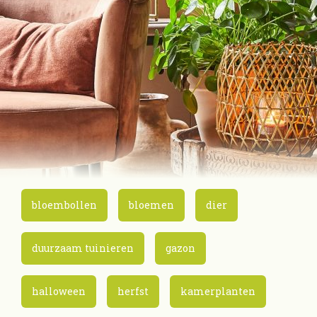
bloembollen
bloemen
dier
duurzaam tuinieren
gazon
halloween
herfst
kamerplanten