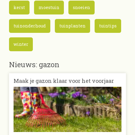
kerst
moestuin
snoeien
tuinonderhoud
tuinplanten
tuintips
winter
Nieuws: gazon
Maak je gazon klaar voor het voorjaar