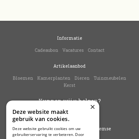
Informatie
Cadeaubon
Vacatures
Contact
Artikelaanbod
Bloemen
Kamerplanten
Dieren
Tuinmeubelen
Kerst
Kunnen wij u helpen?
×
Deze website maakt
info@vanbuynder.be
gebruik van cookies.
03/771.38.20
Hoogkamerstraat 196 - 9140 Temse
Deze website gebruikt cookies om uw
gebruikerservaring te verbeteren. Door