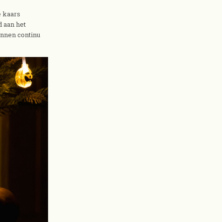
e kaars
d aan het
unnen continu