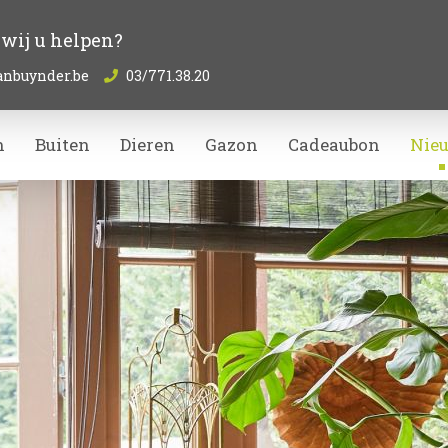
wij u helpen?
anbuynder.be
03/771.38.20
n
Buiten
Dieren
Gazon
Cadeaubon
Nie