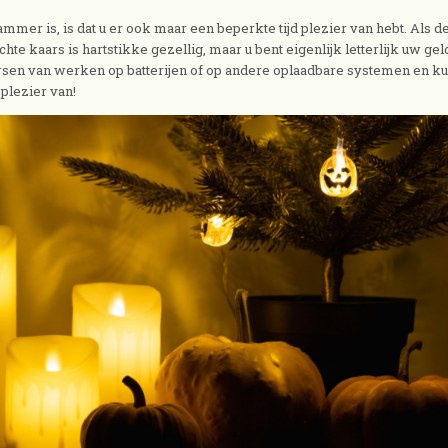
mmer is, is dat u er ook maar een beperkte tijd plezier van hebt. Als d
te kaars is hartstikke gezellig, maar u bent eigenlijk letterlijk uw gel
arsen van werken op batterijen of op andere oplaadbare systemen en k
plezier van!