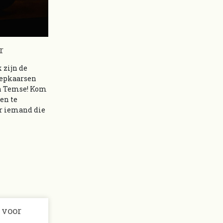
r
 zijn de
 nepkaarsen
in Temse! Kom
en te
or iemand die
 voor