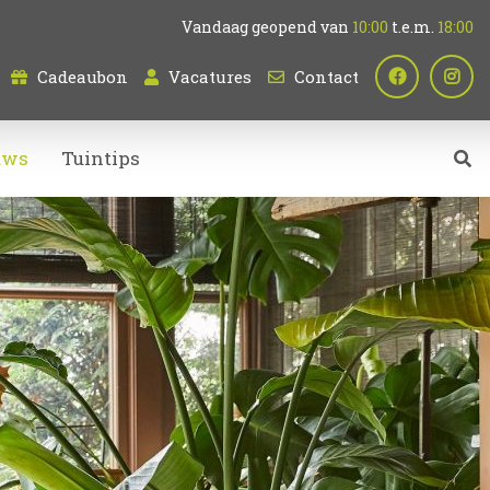
Vandaag geopend van
10:00
t.e.m.
18:00
Cadeaubon
Vacatures
Contact
uws
Tuintips