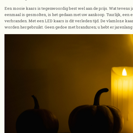
Een mooie kaars is tegenwoordig best wel aan de prijs. Wat tevens ja
eenmaal is gesmolten, is het gedaan met uw aankoop. Tuurlijk, een ech
verbranden. Met een LED kaars is dit verleden tijd. De vlamloze ka
worden hergebruikt. Geen gedoe met branduren; u hebt er jarenlang 