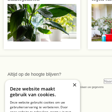
Altijd op de hoogte blijven?
Meld u dan nu aan voor onze nieuwsbrief
×
* U kunt de nieuwsbrief ongeveer wekelijks verwachten. Wij slaan uw gegevens
Deze website maakt
secuur op conform onze
privacy verklaring.
gebruik van cookies.
Deze website gebruikt cookies om uw
gebruikerservaring te verbeteren. Door
onze website te gebruiken, stemt u in met