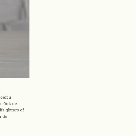
oeft u
r. Ook de
s glitters of
r de