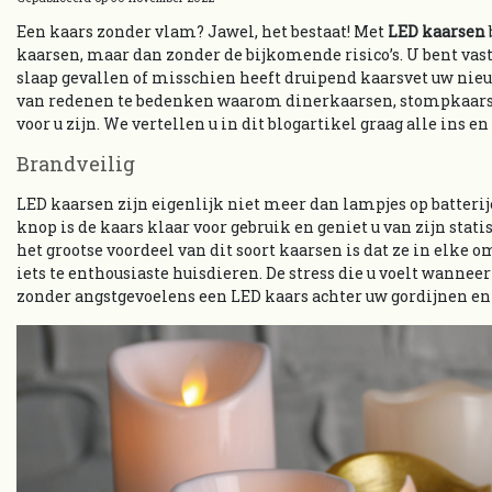
Een kaars zonder vlam? Jawel, het bestaat! Met
LED kaarsen
kaarsen, maar dan zonder de bijkomende risico’s. U bent vast
slaap gevallen of misschien heeft druipend kaarsvet uw nieuwe
van redenen te bedenken waarom dinerkaarsen, stompkaarsen 
voor u zijn. We vertellen u in dit blogartikel graag alle ins e
Brandveilig
LED kaarsen zijn eigenlijk niet meer dan lampjes op batteri
knop is de kaars klaar voor gebruik en geniet u van zijn sta
het grootse voordeel van dit soort kaarsen is dat ze in elke o
iets te enthousiaste huisdieren. De stress die u voelt wanneer
zonder angstgevoelens een LED kaars achter uw gordijnen en 