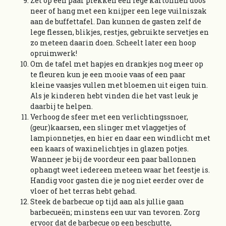
Zet op een paar plekken een lege kartonnen doos
neer of hang met een knijper een lege vuilniszak
aan de buffettafel. Dan kunnen de gasten zelf de
lege flessen, blikjes, restjes, gebruikte servetjes en
zo meteen daarin doen. Scheelt later een hoop
opruimwerk!
Om de tafel met hapjes en drankjes nog meer op
te fleuren kun je een mooie vaas of een paar
kleine vaasjes vullen met bloemen uit eigen tuin.
Als je kinderen hebt vinden die het vast leuk je
daarbij te helpen.
Verhoog de sfeer met een verlichtingssnoer,
(geur)kaarsen, een slinger met vlaggetjes of
lampionnetjes, en hier en daar een windlicht met
een kaars of waxinelichtjes in glazen potjes.
Wanneer je bij de voordeur een paar ballonnen
ophangt weet iedereen meteen waar het feestje is.
Handig voor gasten die je nog niet eerder over de
vloer of het terras hebt gehad.
Steek de barbecue op tijd aan als jullie gaan
barbecueën; minstens een uur van tevoren. Zorg
ervoor dat de barbecue op een beschutte,