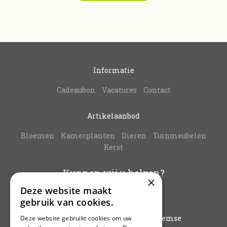
Informatie
Cadeaubon
Vacatures
Contact
Artikelaanbod
Bloemen
Kamerplanten
Dieren
Tuinmeubelen
Kerst
Kunnen wij u helpen?
×
Deze website maakt
info@vanbuynder.be
gebruik van cookies.
03/771.38.20
Hoogkamerstraat 196 - 9140 Temse
Deze website gebruikt cookies om uw