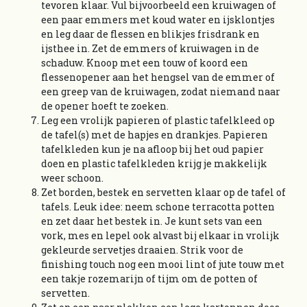
tevoren klaar. Vul bijvoorbeeld een kruiwagen of
een paar emmers met koud water en ijsklontjes
en leg daar de flessen en blikjes frisdrank en
ijsthee in. Zet de emmers of kruiwagen in de
schaduw. Knoop met een touw of koord een
flessenopener aan het hengsel van de emmer of
een greep van de kruiwagen, zodat niemand naar
de opener hoeft te zoeken.
Leg een vrolijk papieren of plastic tafelkleed op
de tafel(s) met de hapjes en drankjes. Papieren
tafelkleden kun je na afloop bij het oud papier
doen en plastic tafelkleden krijg je makkelijk
weer schoon.
Zet borden, bestek en servetten klaar op de tafel of
tafels. Leuk idee: neem schone terracotta potten
en zet daar het bestek in. Je kunt sets van een
vork, mes en lepel ook alvast bij elkaar in vrolijk
gekleurde servetjes draaien. Strik voor de
finishing touch nog een mooi lint of jute touw met
een takje rozemarijn of tijm om de potten of
servetten.