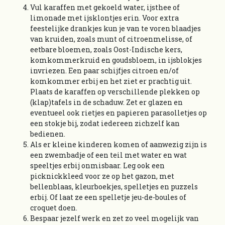
Vul karaffen met gekoeld water, ijsthee of
limonade met ijsklontjes erin. Voor extra
feestelijke drankjes kun je van te voren blaadjes
van kruiden, zoals munt of citroenmelisse, of
eetbare bloemen, zoals Oost-Indische kers,
komkommerkruid en goudsbloem, in ijsblokjes
invriezen. Een paar schijfjes citroen en/of
komkommer erbij en het ziet er prachtig uit.
Plaats de karaffen op verschillende plekken op
(klap)tafels in de schaduw. Zet er glazen en
eventueel ook rietjes en papieren parasolletjes op
een stokje bij, zodat iedereen zichzelf kan
bedienen.
Als er kleine kinderen komen of aanwezig zijn is
een zwembadje of een teil met water en wat
speeltjes erbij onmisbaar. Leg ook een
picknickkleed voor ze op het gazon, met
bellenblaas, kleurboekjes, spelletjes en puzzels
erbij. Of laat ze een spelletje jeu-de-boules of
croquet doen.
Bespaar jezelf werk en zet zo veel mogelijk van