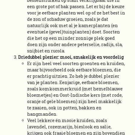
bessenstruiken op stam verkrijgbaar die in
een grote pot of bak passen. Let er bij de keuze
voor je eetbare planten wel op of ze het best in
de zon of schaduw groeien, zoals je dat
natuurlijk ook met al je kamerplanten (en
eventuele (gevel)tuinplanten) doet. Soorten
die het op een minder zonnige plek goed
doen zijn onder andere peterselie, radijs, sla,
snijbiet en rucola.
Driedubbel plezier: mooi, smakelijk en voordelig
Er zijn heel veel soorten groenten en kruiden,
maar bijvoorbeeld ook eetbare bloemen, die
er prachtig uitzien. Zo heb je dubbel plezier
van je planten. Eenjarige, eetbare bloemen,
zoals komkommerkruid (met hemelblauwe
bloemetjes) en Oost-Indische kers (met rode,
oranje of gele bloemen) zijn heel makkelijk
te zaaien, ook in potten, bakken en
hangmanden.
Veel lekkere én mooie kruiden, zoals
lavendel, rozemarijn, bieslook en salie,
krijgen ook fraaie bloemen en zijn bovendien