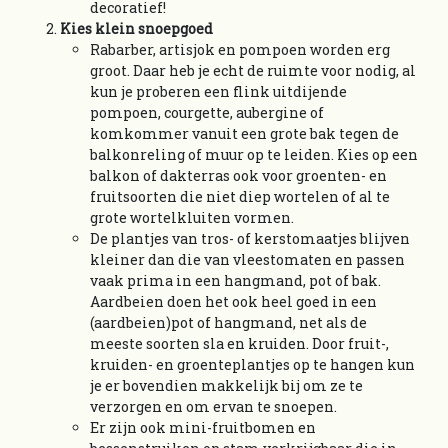
decoratief!
Kies klein snoepgoed
​​​​​​​Rabarber, artisjok en pompoen worden erg
groot. Daar heb je echt de ruimte voor nodig, al
kun je proberen een flink uitdijende
pompoen, courgette, aubergine of
komkommer vanuit een grote bak tegen de
balkonreling of muur op te leiden. Kies op een
balkon of dakterras ook voor groenten- en
fruitsoorten die niet diep wortelen of al te
grote wortelkluiten vormen.
De plantjes van tros- of kerstomaatjes blijven
kleiner dan die van vleestomaten en passen
vaak prima in een hangmand, pot of bak.
Aardbeien doen het ook heel goed in een
(aardbeien)pot of hangmand, net als de
meeste soorten sla en kruiden. Door fruit-,
kruiden- en groenteplantjes op te hangen kun
je er bovendien makkelijk bij om ze te
verzorgen en om ervan te snoepen.
Er zijn ook mini-fruitbomen en