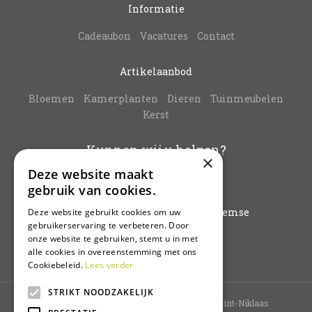
Informatie
Cadeaubon
Vacatures
Contact
Artikelaanbod
Bloemen
Kamerplanten
Dieren
Tuinmeubelen
Kerst
Kunnen wij u helpen?
×
Deze website maakt
info@vanbuynder.be
gebruik van cookies.
03/771.38.20
Hoogkamerstraat 196 - 9140 Temse
Deze website gebruikt cookies om uw
gebruikerservaring te verbeteren. Door
onze website te gebruiken, stemt u in met
Plan route
alle cookies in overeenstemming met ons
Cookiebeleid.
Lees verder
STRIKT NOODZAKELIJK
Tuincentrum Sint-Niklaas
Bloemenwinkel Sint-Niklaas