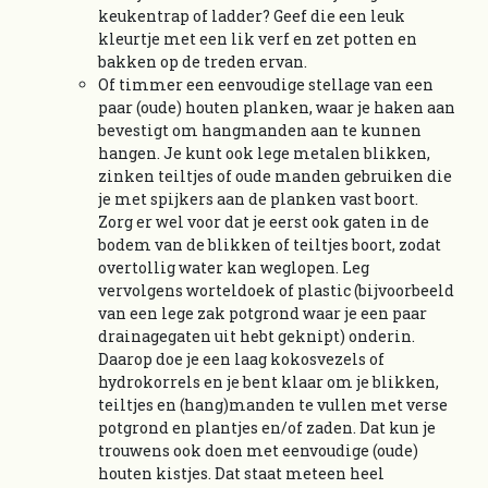
keukentrap of ladder? Geef die een leuk
kleurtje met een lik verf en zet potten en
bakken op de treden ervan.
Of timmer een eenvoudige stellage van een
paar (oude) houten planken, waar je haken aan
bevestigt om hangmanden aan te kunnen
hangen. Je kunt ook lege metalen blikken,
zinken teiltjes of oude manden gebruiken die
je met spijkers aan de planken vast boort.
Zorg er wel voor dat je eerst ook gaten in de
bodem van de blikken of teiltjes boort, zodat
overtollig water kan weglopen. Leg
vervolgens worteldoek of plastic (bijvoorbeeld
van een lege zak potgrond waar je een paar
drainagegaten uit hebt geknipt) onderin.
Daarop doe je een laag kokosvezels of
hydrokorrels en je bent klaar om je blikken,
teiltjes en (hang)manden te vullen met verse
potgrond en plantjes en/of zaden. Dat kun je
trouwens ook doen met eenvoudige (oude)
houten kistjes. Dat staat meteen heel