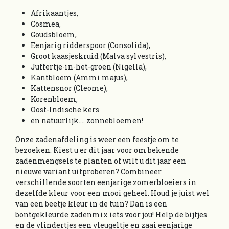
Afrikaantjes,
Cosmea,
Goudsbloem,
Eenjarig ridderspoor (Consolida),
Groot kaasjeskruid (Malva sylvestris),
Juffertje-in-het-groen (Nigella),
Kantbloem (Ammi majus),
Kattensnor (Cleome),
Korenbloem,
Oost-Indische kers
en natuurlijk.... zonnebloemen!
Onze zadenafdeling is weer een feestje om te
bezoeken. Kiest u er dit jaar voor om bekende
zadenmengsels te planten of wilt u dit jaar een
nieuwe variant uitproberen? Combineer
verschillende soorten eenjarige zomerbloeiers in
dezelfde kleur voor een mooi geheel. Houd je juist wel
van een beetje kleur in de tuin? Dan is een
bontgekleurde zadenmix iets voor jou! Help de bijtjes
en de vlindertjes een vleugeltje en zaai eenjarige