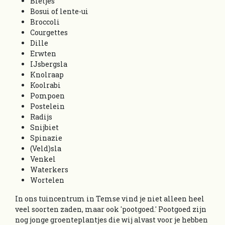
Bietjes
Bosui of lente-ui
Broccoli
Courgettes
Dille
Erwten
IJsbergsla
Knolraap
Koolrabi
Pompoen
Postelein
Radijs
Snijbiet
Spinazie
(Veld)sla
Venkel
Waterkers
Wortelen
In ons tuincentrum in Temse vind je niet alleen heel
veel soorten zaden, maar ook 'pootgoed.' Pootgoed zijn
nog jonge groenteplantjes die wij alvast voor je hebben