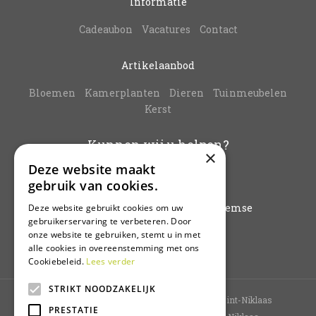
Informatie
Cadeaubon
Vacatures
Contact
Artikelaanbod
Bloemen
Kamerplanten
Dieren
Tuinmeubelen
Kerst
Kunnen wij u helpen?
×
Deze website maakt
info@vanbuynder.be
gebruik van cookies.
03/771.38.20
Hoogkamerstraat 196 - 9140 Temse
Deze website gebruikt cookies om uw
gebruikerservaring te verbeteren. Door
onze website te gebruiken, stemt u in met
Plan route
alle cookies in overeenstemming met ons
Cookiebeleid.
Lees verder
STRIKT NOODZAKELIJK
Tuincentrum Sint-Niklaas
Bloemenwinkel Sint-Niklaas
PRESTATIE