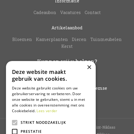
Informatie
Cadeaubon
Vacatures
Contact
Artikelaanbod
Bloemen
Kamerplanten
Dieren
Tuinmeubelen
Kerst
Kunnen wij u helpen?
×
Deze website maakt
info@vanbuynder.be
gebruik van cookies.
03/771.38.20
Hoogkamerstraat 196 - 9140 Temse
Deze website gebruikt cookies om uw
gebruikerservaring te verbeteren. Door
onze website te gebruiken, stemt u in met
Plan route
alle cookies in overeenstemming met ons
Cookiebeleid.
Lees verder
STRIKT NOODZAKELIJK
Tuincentrum Sint-Niklaas
Bloemenwinkel Sint-Niklaas
PRESTATIE