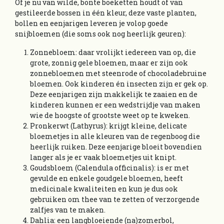
Of je nu van wilde, bonte boeketten houdt of van
gestileerde bossen in één kleur, deze vaste planten,
bollen en eenjarigen leveren je volop goede
snijbloemen (die soms ook nog heerlijk geuren):
Zonnebloem: daar vrolijkt iedereen van op, die
grote, zonnig gele bloemen, maar er zijn ook
zonnebloemen met steenrode of chocoladebruine
bloemen. Ook kinderen én insecten zijn er gek op.
Deze eenjarigen zijn makkelijk te zaaien en de
kinderen kunnen er een wedstrijdje van maken
wie de hoogste of grootste weet op te kweken.
Pronkerwt (Lathyrus): krijgt kleine, delicate
bloemetjes in alle kleuren van de regenboog die
heerlijk ruiken. Deze eenjarige bloeit bovendien
langer als je er vaak bloemetjes uit knipt.
Goudsbloem (Calendula officinalis): is er met
gevulde en enkele goudgele bloemen, heeft
medicinale kwaliteiten en kun je dus ook
gebruiken om thee van te zetten of verzorgende
zalfjes van te maken.
Dahlia: een langbloeiende (na)zomerbol,