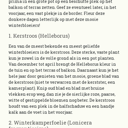
prima in een grote pot op een beschutte plek op het
balkon of terras zetten. Geef ze eventueel later, in het
voorjaar, een vast plekje in de border. Fleur deze
donkere dagen letterlijk op met deze mooie
winterbloeiers!
1. Kerstroos (Helleborus)
Een van de meest bekende en meest geliefde
winterbloeiers is de kerstroos. Deze sterke, vaste plant
kun je zowel in de volle grond als in een pot planten.
Van december tot april brengt de Helleborus kleur in
de tuin en op het terras of balkon. Daarnaast kun je het
hele jaar door genieten van het mooie, groene blad van
de kerstroos (niet te verwarren met de kerstster, een
kamerplant). Knip oud blad en blad met bruine
vlekken erop weg, dan zie je de sierlijke roze, paarse,
witte of gestippelde bloemen nog beter. De kerstroos
houdt van een plek in de halfschaduw en een handje
kalk aan de voet in het voorjaar.
2. Winterkamperfoelie (Lonicera