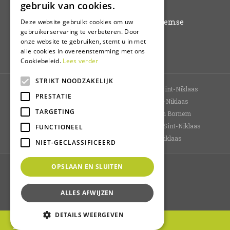
gebruik van cookies.
03/771.38.20
Hoogkamerstraat 196 - 9140 Temse
Deze website gebruikt cookies om uw
gebruikerservaring te verbeteren. Door
onze website te gebruiken, stemt u in met
Plan route
alle cookies in overeenstemming met ons
Cookiebeleid.
Lees verder
STRIKT NOODZAKELIJK
Tuincentrum Sint-Niklaas
Bloemenwinkel Sint-Niklaas
PRESTATIE
Planten Sint-Niklaas
Kamerplanten Sint-Niklaas
TARGETING
Bloemen kopen Sint-Niklaas
Tuincentrum Bornem
Tuincentrum Oost-Vlaanderen
Dierenwinkel Sint-Niklaas
FUNCTIONEEL
Bloemen bestellen
Koopzondag Sint-Niklaas
NIET-GECLASSIFICEERD
OPSLAAN EN SLUITEN
© Van Buynder
Green Solutions
Tuincentrum Overzicht
ALLES AFWIJZEN
Privacy policy
DETAILS WEERGEVEN
MENU