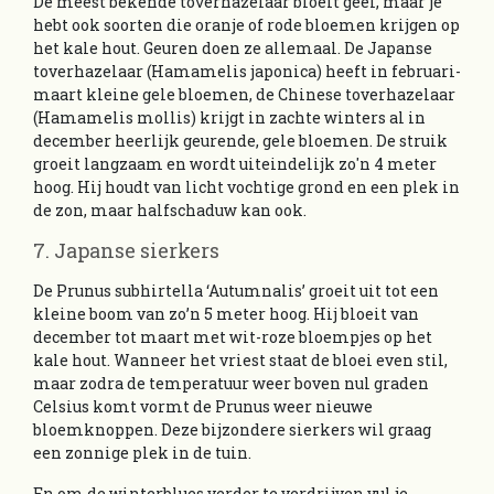
De meest bekende toverhazelaar bloeit geel, maar je
hebt ook soorten die oranje of rode bloemen krijgen op
het kale hout. Geuren doen ze allemaal. De Japanse
toverhazelaar (Hamamelis japonica) heeft in februari-
maart kleine gele bloemen, de Chinese toverhazelaar
(Hamamelis mollis) krijgt in zachte winters al in
december heerlijk geurende, gele bloemen. De struik
groeit langzaam en wordt uiteindelijk zo'n 4 meter
hoog. Hij houdt van licht vochtige grond en een plek in
de zon, maar halfschaduw kan ook.
7. Japanse sierkers
De Prunus subhirtella ‘Autumnalis’ groeit uit tot een
kleine boom van zo’n 5 meter hoog. Hij bloeit van
december tot maart met wit-roze bloempjes op het
kale hout. Wanneer het vriest staat de bloei even stil,
maar zodra de temperatuur weer boven nul graden
Celsius komt vormt de Prunus weer nieuwe
bloemknoppen. Deze bijzondere sierkers wil graag
een zonnige plek in de tuin.
En om de winterblues verder te verdrijven vul je