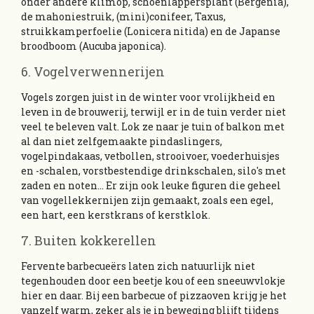
onder andere klimop, schoenlappersplant (Bergenia),
de mahoniestruik, (mini)conifeer, Taxus,
struikkamperfoelie (Lonicera nitida) en de Japanse
broodboom (Aucuba japonica).
6. Vogelverwennerijen
Vogels zorgen juist in de winter voor vrolijkheid en
leven in de brouwerij, terwijl er in de tuin verder niet
veel te beleven valt. Lok ze naar je tuin of balkon met
al dan niet zelfgemaakte pindaslingers,
vogelpindakaas, vetbollen, strooivoer, voederhuisjes
en -schalen, vorstbestendige drinkschalen, silo's met
zaden en noten... Er zijn ook leuke figuren die geheel
van vogellekkernijen zijn gemaakt, zoals een egel,
een hart, een kerstkrans of kerstklok.
7. Buiten kokkerellen
Fervente barbecueërs laten zich natuurlijk niet
tegenhouden door een beetje kou of een sneeuwvlokje
hier en daar. Bij een barbecue of pizzaoven krijg je het
vanzelf warm, zeker als je in beweging blijft tijdens