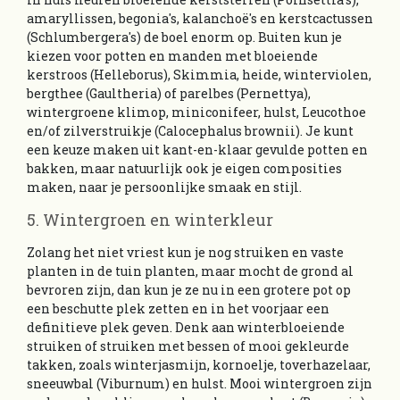
amaryllissen, begonia's, kalanchoë's en kerstcactussen
(Schlumbergera's) de boel enorm op. Buiten kun je
kiezen voor potten en manden met bloeiende
kerstroos (Helleborus), Skimmia, heide, winterviolen,
bergthee (Gaultheria) of parelbes (Pernettya),
wintergroene klimop, miniconifeer, hulst, Leucothoe
en/of zilverstruikje (Calocephalus brownii). Je kunt
een keuze maken uit kant-en-klaar gevulde potten en
bakken, maar natuurlijk ook je eigen composities
maken, naar je persoonlijke smaak en stijl.
5. Wintergroen en winterkleur
Zolang het niet vriest kun je nog struiken en vaste
planten in de tuin planten, maar mocht de grond al
bevroren zijn, dan kun je ze nu in een grotere pot op
een beschutte plek zetten en in het voorjaar een
definitieve plek geven. Denk aan winterbloeiende
struiken of struiken met bessen of mooi gekleurde
takken, zoals winterjasmijn, kornoelje, toverhazelaar,
sneeuwbal (Viburnum) en hulst. Mooi wintergroen zijn