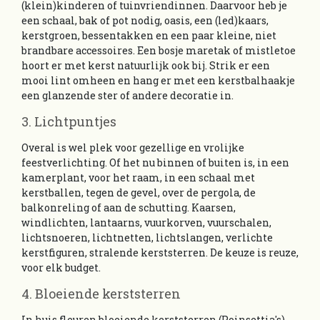
(klein)kinderen of tuinvriendinnen. Daarvoor heb je
een schaal, bak of pot nodig, oasis, een (led)kaars,
kerstgroen, bessentakken en een paar kleine, niet
brandbare accessoires. Een bosje maretak of mistletoe
hoort er met kerst natuurlijk ook bij. Strik er een
mooi lint omheen en hang er met een kerstbalhaakje
een glanzende ster of andere decoratie in.
3. Lichtpuntjes
Overal is wel plek voor gezellige en vrolijke
feestverlichting. Of het nu binnen of buiten is, in een
kamerplant, voor het raam, in een schaal met
kerstballen, tegen de gevel, over de pergola, de
balkonreling of aan de schutting. Kaarsen,
windlichten, lantaarns, vuurkorven, vuurschalen,
lichtsnoeren, lichtnetten, lichtslangen, verlichte
kerstfiguren, stralende kerststerren. De keuze is reuze,
voor elk budget.
4. Bloeiende kerststerren
In huis fleuren bloeiende kerststerren (Poinsettia's),