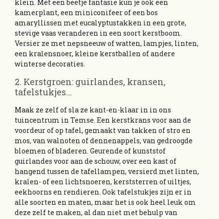
klein. Met een beetje fantasie kun je ook een
kamerplant, een miniconifeer of een bos
amaryllissen met eucalyptustakken in een grote,
stevige vaas veranderen in een soort kerstboom.
Versier ze met nepsneeuw of watten, lampjes, linten,
een kralensnoer, kleine kerstballen of andere
winterse decoraties.
2. Kerstgroen: guirlandes, kransen,
tafelstukjes...
Maak ze zelf of sla ze kant-en-klaar in in ons
tuincentrum in Temse. Een kerstkrans voor aan de
voordeur of op tafel, gemaakt van takken of stro en
mos, van walnoten of dennenappels, van gedroogde
bloemen of bladeren. Geurende of kunststof
guirlandes voor aan de schouw, over een kast of
hangend tussen de tafellampen, versierd met linten,
kralen- of een lichtsnoeren, kerststerren of uiltjes,
eekhoorns en rendieren. Ook tafelstukjes zijn er in
alle soorten en maten, maar het is ook heel leuk om
deze zelf te maken, al dan niet met behulp van