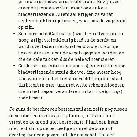
prima in schaduw en schrale grond. Er zijn veel
groenblijvende soorten, maar ook enkele
bladverliezende. Allemaal krijgen ze vanaf
september kleurige bessen, waar ook de vogels dol
op zijn.
Schoonvrucht (Callicarpa) wordt zo’n twee meter
hoog, krijgt violetkleurig blad in de herfst en
wordt overladen met knallend violetkleurige
bessen die niet door de vogels gegeten worden en
die de kale takken dus de hele winter sieren.
Gelderse roos (Viburnum opulus) is een inheemse
bladverliezende struik die wel drie meter hoog
kan worden en het liefst in vochtige grond staat.
Hij bloeit in mei-juni met witte schermbloemen
die in het najaar veranderen in talrijke (giftige)
rode bessen.
Je kunt de beschreven bessenstruiken zelfs nog tussen
november en medio april planten, mits het niet
vriest en de grond niet bevroren is. Plant een haag
niet te dicht op de perceelgrens met de buren of
overleg over een gezamenlijke aanschaf. En leer