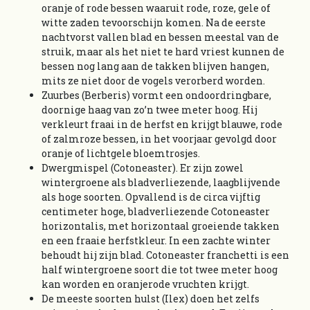
oranje of rode bessen waaruit rode, roze, gele of
witte zaden tevoorschijn komen. Na de eerste
nachtvorst vallen blad en bessen meestal van de
struik, maar als het niet te hard vriest kunnen de
bessen nog lang aan de takken blijven hangen,
mits ze niet door de vogels verorberd worden.
Zuurbes (Berberis) vormt een ondoordringbare,
doornige haag van zo’n twee meter hoog. Hij
verkleurt fraai in de herfst en krijgt blauwe, rode
of zalmroze bessen, in het voorjaar gevolgd door
oranje of lichtgele bloemtrosjes.
Dwergmispel (Cotoneaster). Er zijn zowel
wintergroene als bladverliezende, laagblijvende
als hoge soorten. Opvallend is de circa vijftig
centimeter hoge, bladverliezende Cotoneaster
horizontalis, met horizontaal groeiende takken
en een fraaie herfstkleur. In een zachte winter
behoudt hij zijn blad. Cotoneaster franchetti is een
half wintergroene soort die tot twee meter hoog
kan worden en oranjerode vruchten krijgt.
De meeste soorten hulst (Ilex) doen het zelfs