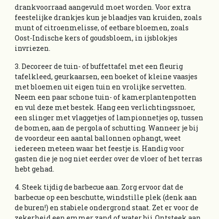
drankvoorraad aangevuld moet worden. Voor extra
feestelijke drankjes kun je blaadjes van kruiden, zoals
munt of citroenmelisse, of eetbare bloemen, zoals
Oost-Indische kers of goudsbloem, in ijsblokjes
invriezen.
3. Decoreer de tuin- of buffettafel met een fleurig
tafelkleed, geurkaarsen, een boeket of kleine vaasjes
met bloemen uit eigen tuin en vrolijke servetten.
Neem een paar schone tuin- of kamerplantenpotten
en vul deze met bestek. Hang een verlichtingssnoer,
een slinger met vlaggetjes of lampionnetjes op, tussen
de bomen, aan de pergola of schutting. Wanneer je bij
de voordeur een aantal ballonnen ophangt, weet
iedereen meteen waar het feestje is. Handig voor
gasten die je nog niet eerder over de vloer of het terras
hebt gehad.
4. Steek tijdig de barbecue aan. Zorg ervoor dat de
barbecue op een beschutte, windstille plek (denk aan
de buren!) en stabiele ondergrond staat. Zet er voor de
zekerheid een emmer zand of water bij. Ontsteek aan