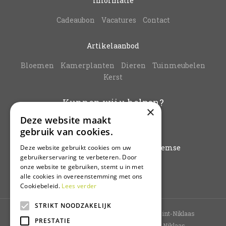
Informatie
Cadeaubon
Vacatures
Contact
Artikelaanbod
Bloemen
Kamerplanten
Dieren
Tuinmeubelen
Kerst
Kunnen wij u helpen?
×
Deze website maakt
info@vanbuynder.be
gebruik van cookies.
03/771.38.20
Hoogkamerstraat 196 - 9140 Temse
Deze website gebruikt cookies om uw
gebruikerservaring te verbeteren. Door
onze website te gebruiken, stemt u in met
Plan route
alle cookies in overeenstemming met ons
Cookiebeleid.
Lees verder
STRIKT NOODZAKELIJK
Tuincentrum Sint-Niklaas
Bloemenwinkel Sint-Niklaas
PRESTATIE
Planten Sint-Niklaas
Kamerplanten Sint-Niklaas