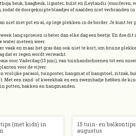
huja, beuk, haagbeuk, liguster, hulst en (Leylandii-)coniferen, vó
g, zodat de doorgeknipte blaadjes of naalden niet verbranden in 
n niet met pot en al, op lege plekken in de border. Je kunt ter 
 week lang sproeien is beter dan elke dag een beetje. En doe dit 
te water meteen weer.
er vaak en maai het gras dan ook niet te kort, om bruine plekk
g dat er regen wordt verwacht.
aus voor Vaderdag (13 juni), van tuinhandschoenen tot een snoe
planten voor de vijver.
n vrolijke parasol, tuinposter, hangmat of hangstoel, zitzak, b
nt. Met een zand- of kweekbak en een zwembadje hebben de ki
en in potten, bakken en hangmanden.
ips (met kids) in
15 tuin- en balkontips
in
augustus