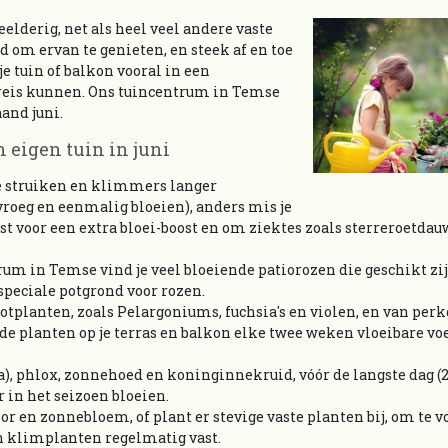
lderig, net als heel veel andere vaste
jd om ervan te genieten, en steek af en toe
e tuin of balkon vooral in een
reis kunnen. Ons tuincentrum in Temse
and juni.
n eigen tuin in juni
de struiken en klimmers langer
 vroeg en eenmalig bloeien), anders mis je
st voor een extra bloei-boost en om ziektes zoals sterreroetdau
trum in Temse vind je veel bloeiende patiorozen die geschikt zij
speciale potgrond voor rozen.
tplanten, zoals Pelargoniums, fuchsia's en violen, en van perk
nde planten op je terras en balkon elke twee weken vloeibare vo
 phlox, zonnehoed en koninginnekruid, vóór de langste dag (21
r in het seizoen bloeien.
oor en zonnebloem, of plant er stevige vaste planten bij, om te
n klimplanten regelmatig vast.