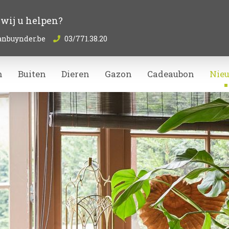
wij u helpen?
anbuynder.be
03/771.38.20
n
Buiten
Dieren
Gazon
Cadeaubon
Nie