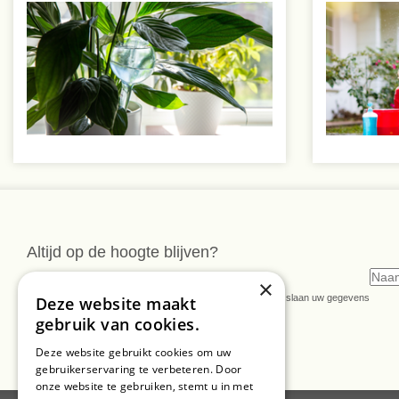
Altijd op de hoogte blijven?
Meld u dan nu aan voor onze nieuwsbrief
×
* U kunt de nieuwsbrief ongeveer wekelijks verwachten. Wij slaan uw gegevens
Deze website maakt
secuur op conform onze
privacy verklaring.
gebruik van cookies.
Deze website gebruikt cookies om uw
gebruikerservaring te verbeteren. Door
onze website te gebruiken, stemt u in met