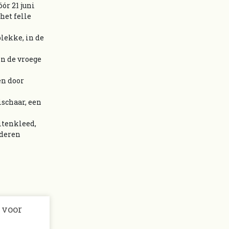
ór 21 juni
het felle
plekke, in de
in de vroege
en door
ischaar, een
uitenkleed,
nderen
 voor