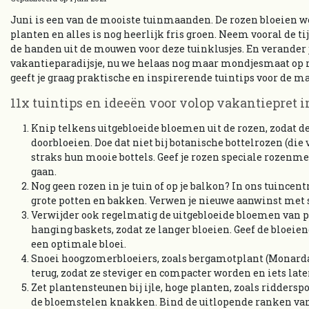
Juni is een van de mooiste tuinmaanden. De rozen bloeien wee
planten en alles is nog heerlijk fris groen. Neem vooral de ti
de handen uit de mouwen voor deze tuinklusjes. En verander j
vakantieparadijsje, nu we helaas nog maar mondjesmaat op 
geeft je graag praktische en inspirerende tuintips voor de ma
11x tuintips en ideeën voor volop vakantiepret i
Knip telkens uitgebloeide bloemen uit de rozen, zodat 
doorbloeien. Doe dat niet bij botanische bottelrozen (die
straks hun mooie bottels. Geef je rozen speciale rozenme
gaan.
Nog geen rozen in je tuin of op je balkon? In ons tuincen
grote potten en bakken. Verwen je nieuwe aanwinst met 
Verwijder ook regelmatig de uitgebloeide bloemen van po
hanging baskets, zodat ze langer bloeien. Geef de bloeie
een optimale bloei.
Snoei hoogzomerbloeiers, zoals bergamotplant (Monarda),
terug, zodat ze steviger en compacter worden en iets late
Zet plantensteunen bij ijle, hoge planten, zoals riddersp
de bloemstelen knakken. Bind de uitlopende ranken va