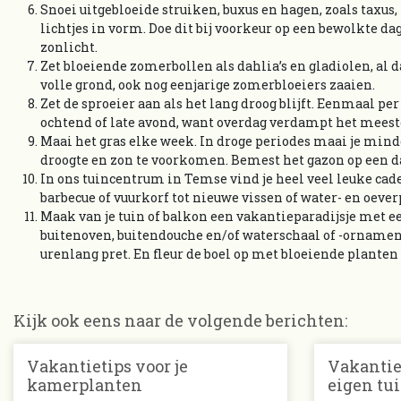
Snoei uitgebloeide struiken, buxus en hagen, zoals taxus, t
lichtjes in vorm. Doe dit bij voorkeur op een bewolkte da
zonlicht.
Zet bloeiende zomerbollen als dahlia’s en gladiolen, al da
volle grond, ook nog eenjarige zomerbloeiers zaaien.
Zet de sproeier aan als het lang droog blijft. Eenmaal per
ochtend of late avond, want overdag verdampt het mees
Maai het gras elke week. In droge periodes maai je mind
droogte en zon te voorkomen. Bemest het gazon op een da
In ons tuincentrum in Temse vind je heel veel leuke cade
barbecue of vuurkorf tot nieuwe vissen of water- en oever
Maak van je tuin of balkon een vakantieparadijsje met ee
buitenoven, buitendouche en/of waterschaal of -orname
urenlang pret. En fleur de boel op met bloeiende plant
Kijk ook eens naar de volgende berichten:
Vakantietips voor je
Vakantiet
kamerplanten
eigen tu