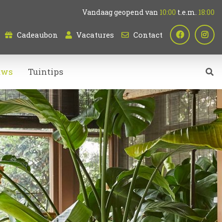
Vandaag geopend van
10:00
t.e.m.
18:00
Cadeaubon
Vacatures
Contact
uws
Tuintips