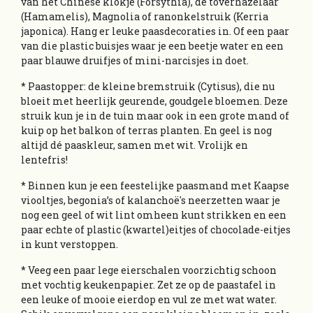
van het Chinese klokje (Forsythia), de toverhazelaar
(Hamamelis), Magnolia of ranonkelstruik (Kerria
japonica). Hang er leuke paasdecoraties in. Of een paar
van die plastic buisjes waar je een beetje water en een
paar blauwe druifjes of mini-narcisjes in doet.
* Paastopper: de kleine bremstruik (Cytisus), die nu
bloeit met heerlijk geurende, goudgele bloemen. Deze
struik kun je in de tuin maar ook in een grote mand of
kuip op het balkon of terras planten. En geel is nog
altijd dé paaskleur, samen met wit. Vrolijk en
lentefris!
* Binnen kun je een feestelijke paasmand met Kaapse
viooltjes, begonia’s of kalanchoë's neerzetten waar je
nog een geel of wit lint omheen kunt strikken en een
paar echte of plastic (kwartel)eitjes of chocolade-eitjes
in kunt verstoppen.
* Veeg een paar lege eierschalen voorzichtig schoon
met vochtig keukenpapier. Zet ze op de paastafel in
een leuke of mooie eierdop en vul ze met wat water.