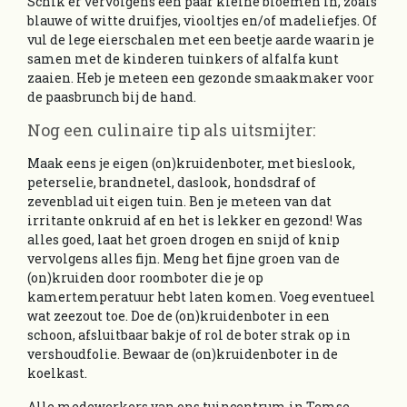
Schik er vervolgens een paar kleine bloemen in, zoals
blauwe of witte druifjes, viooltjes en/of madeliefjes. Of
vul de lege eierschalen met een beetje aarde waarin je
samen met de kinderen tuinkers of alfalfa kunt
zaaien. Heb je meteen een gezonde smaakmaker voor
de paasbrunch bij de hand.
Nog een culinaire tip als uitsmijter:
Maak eens je eigen (on)kruidenboter, met bieslook,
peterselie, brandnetel, daslook, hondsdraf of
zevenblad uit eigen tuin. Ben je meteen van dat
irritante onkruid af en het is lekker en gezond! Was
alles goed, laat het groen drogen en snijd of knip
vervolgens alles fijn. Meng het fijne groen van de
(on)kruiden door roomboter die je op
kamertemperatuur hebt laten komen. Voeg eventueel
wat zeezout toe. Doe de (on)kruidenboter in een
schoon, afsluitbaar bakje of rol de boter strak op in
vershoudfolie. Bewaar de (on)kruidenboter in de
koelkast.
Alle medewerkers van ons tuincentrum in Temse