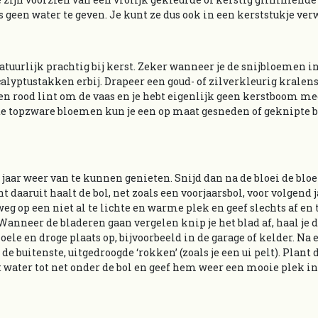
lfs geen water te geven. Je kunt ze dus ook in een kerststukje ve
atuurlijk prachtig bij kerst. Zeker wanneer je de snijbloemen i
calyptustakken erbij. Drapeer een goud- of zilverkleurig kralen
 een rood lint om de vaas en je hebt eigenlijk geen kerstboom m
de topzware bloemen kun je een op maat gesneden of geknipte
 jaar weer van te kunnen genieten. Snijd dan na de bloei de bl
t daaruit haalt de bol, net zoals een voorjaarsbol, voor volgend j
 weg op een niet al te lichte en warme plek en geef slechts af en 
anneer de bladeren gaan vergelen knip je het blad af, haal je de
koele en droge plaats op, bijvoorbeeld in de garage of kelder. Na
e buitenste, uitgedroogde ‘rokken’ (zoals je een ui pelt). Plant 
water tot net onder de bol en geef hem weer een mooie plek in 