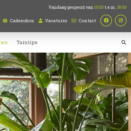
Vandaag geopend van
10:00
t.e.m.
18:00
Cadeaubon
Vacatures
Contact
uws
Tuintips