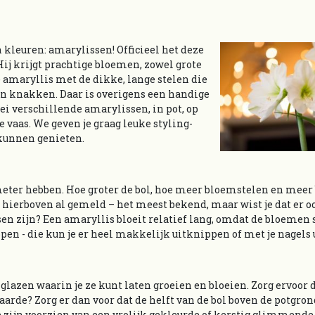
 kleuren: amarylissen! Officieel het deze
 krijgt prachtige bloemen, zowel grote
e amaryllis met de dikke, lange stelen die
en knakken. Daar is overigens een handige
ei verschillende amarylissen, in pot, op
vaas. We geven je graag leuke styling-
 kunnen genieten.
eter hebben. Hoe groter de bol, hoe meer bloemstelen en meer
 hierboven al gemeld – het meest bekend, maar wist je dat er o
 zijn? Een amaryllis bloeit relatief lang, omdat de bloemen 
en - die kun je er heel makkelijk uitknippen of met je nagels 
glazen waarin je ze kunt laten groeien en bloeien. Zorg ervoor 
t aarde? Zorg er dan voor dat de helft van de bol boven de potgron
 zijn voorzien van een vrolijk gekleurde of kerstig glimmende