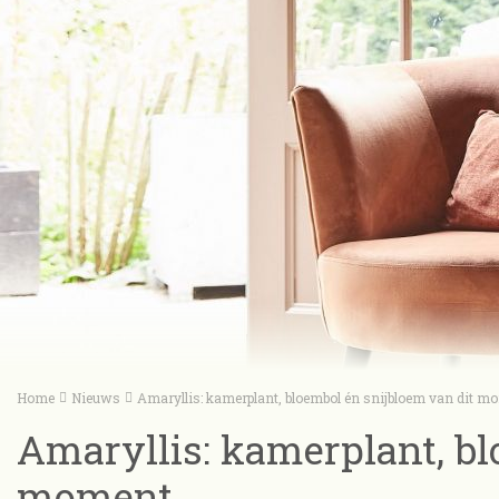
Home
Nieuws
Amaryllis: kamerplant, bloembol én snijbloem van dit m
Amaryllis: kamerplant, bl
moment