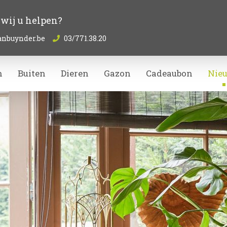
wij u helpen?
anbuynder.be
03/771.38.20
n
Buiten
Dieren
Gazon
Cadeaubon
Nie