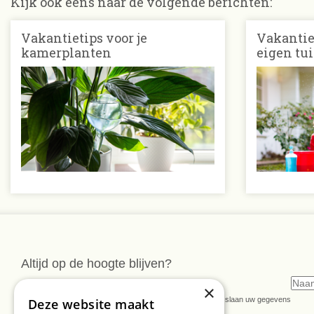
Kijk ook eens naar de volgende berichten:
Vakantietips voor je
Vakantiet
kamerplanten
eigen tu
Altijd op de hoogte blijven?
Meld u dan nu aan voor onze nieuwsbrief
×
* U kunt de nieuwsbrief ongeveer wekelijks verwachten. Wij slaan uw gegevens
Deze website maakt
secuur op conform onze
privacy verklaring.