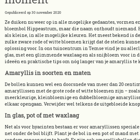
Gepubliceerd op
30 november 2020
Ze duiken nu weer op in alle mogelijke gedaantes, vormen en
bloembol Hippeastrum, maar die naam onthoudt niemand. Hij
als kleine, in alle mogelijke kleuren. Het meest bekend is d
zulke zware rode of witte bloemen krijgt dat de stelen kunn
oplossing voor. In ons tuincentrum in Temse vind je nu allerl
glas, met een glimmende waxlaag en als snijbloem voor in de 
ideeën en praktische tips om nóg langer van je amaryllis te
Amaryllis in soorten en maten
De bollen kunnen wel een doorsnede van meer dan 20 centim
amaryllissen met de grote rode of witte bloemen zijn – zoals
meerkleurige, kleinbloemige en dubbelbloemige amaryllissen
elkaar opengaan. Verwijder wel telkens de uitgebloeide knopp
In glas, pot of met waxlaag
Net als voor hyacinten bestaan er voor amaryllissen speciale 
net onder de bol blijft. Plant je de bol in een pot of mand me
rondom genoeg ruimte heeft. Er zijn ook amaryllisbollen die