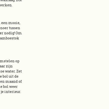
rwerken.
n een mooie,
snoer tussen
eer nodig! Om
 bamboestok
oemstelen op
aar zijn
toe water. Zet
 bol uit de
 een maand of
de bol weer
je interieur.