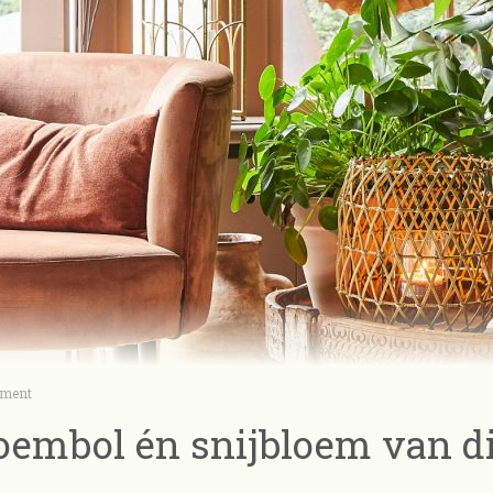
oment
oembol én snijbloem van di