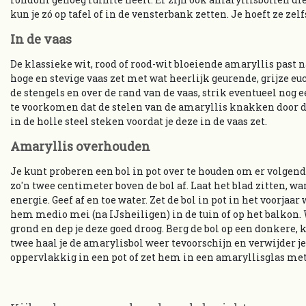
kun je zó op tafel of in de vensterbank zetten. Je hoeft ze ze
In de vaas
De klassieke wit, rood of rood-wit bloeiende amaryllis past n
hoge en stevige vaas zet met wat heerlijk geurende, grijze eu
de stengels en over de rand van de vaas, strik eventueel nog
te voorkomen dat de stelen van de amaryllis knakken door 
in de holle steel steken voordat je deze in de vaas zet.
Amaryllis overhouden
Je kunt proberen een bol in pot over te houden om er volgend
zo'n twee centimeter boven de bol af. Laat het blad zitten, wan
energie. Geef af en toe water. Zet de bol in pot in het voorjaar
hem medio mei (na IJsheiligen) in de tuin of op het balkon. W
grond en dep je deze goed droog. Berg de bol op een donkere, 
twee haal je de amarylisbol weer tevoorschijn en verwijder je d
oppervlakkig in een pot of zet hem in een amaryllisglas met 