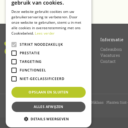
gebruik van cookies.
Deze website gebruikt cookies om uw
gebruikerservaring te verbeteren. Door
onze website te gebruiken, stemt u in met
alle cookies in overeenstemming met ons
Cookiebeleid.
Lees verder
Informatie
STRIKT NOODZAKELIJK
Cadeaubon
PRESTATIE
Vacatures
Contact
TARGETING
FUNCTIONEEL
NIET-GECLASSIFICEERD
OPSLAAN EN SLUITEN
Tuincentrum Sint-Niklaas
Bloemenwinkel Sint-Niklaas
Planten Sint
ALLES AFWIJZEN
DETAILS WEERGEVEN