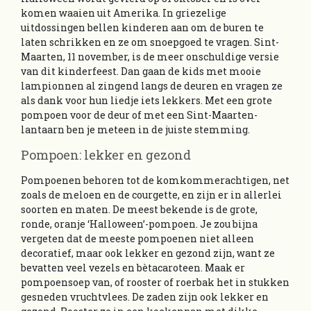
komen waaien uit Amerika. In griezelige
uitdossingen bellen kinderen aan om de buren te
laten schrikken en ze om snoepgoed te vragen. Sint-
Maarten, 11 november, is de meer onschuldige versie
van dit kinderfeest. Dan gaan de kids met mooie
lampionnen al zingend langs de deuren en vragen ze
als dank voor hun liedje iets lekkers. Met een grote
pompoen voor de deur of met een Sint-Maarten-
lantaarn ben je meteen in de juiste stemming.
Pompoen: lekker en gezond
Pompoenen behoren tot de komkommerachtigen, net
zoals de meloen en de courgette, en zijn er in allerlei
soorten en maten. De meest bekende is de grote,
ronde, oranje ‘Halloween’-pompoen. Je zou bijna
vergeten dat de meeste pompoenen niet alleen
decoratief, maar ook lekker en gezond zijn, want ze
bevatten veel vezels en bètacaroteen. Maak er
pompoensoep van, of rooster of roerbak het in stukken
gesneden vruchtvlees. De zaden zijn ook lekker en