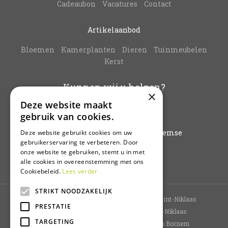
Cadeaubon
Vacatures
Contact
Artikelaanbod
Bloemen
Kamerplanten
Dieren
Tuinmeubelen
Kerst
Kunnen wij u helpen?
×
Deze website maakt
info@vanbuynder.be
gebruik van cookies.
03/771.38.20
Hoogkamerstraat 196 - 9140 Temse
Deze website gebruikt cookies om uw
gebruikerservaring te verbeteren. Door
onze website te gebruiken, stemt u in met
Plan route
alle cookies in overeenstemming met ons
Cookiebeleid.
Lees verder
STRIKT NOODZAKELIJK
Tuincentrum Sint-Niklaas
Bloemenwinkel Sint-Niklaas
PRESTATIE
Planten Sint-Niklaas
Kamerplanten Sint-Niklaas
TARGETING
Bloemen kopen Sint-Niklaas
Tuincentrum Bornem