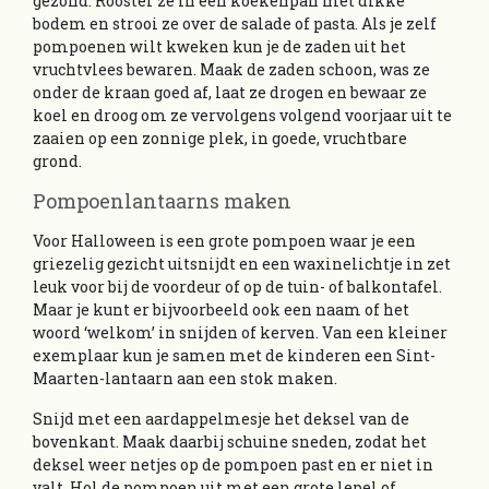
gezond. Rooster ze in een koekenpan met dikke
bodem en strooi ze over de salade of pasta. Als je zelf
pompoenen wilt kweken kun je de zaden uit het
vruchtvlees bewaren. Maak de zaden schoon, was ze
onder de kraan goed af, laat ze drogen en bewaar ze
koel en droog om ze vervolgens volgend voorjaar uit te
zaaien op een zonnige plek, in goede, vruchtbare
grond.
Pompoenlantaarns maken
Voor Halloween is een grote pompoen waar je een
griezelig gezicht uitsnijdt en een waxinelichtje in zet
leuk voor bij de voordeur of op de tuin- of balkontafel.
Maar je kunt er bijvoorbeeld ook een naam of het
woord ‘welkom’ in snijden of kerven. Van een kleiner
exemplaar kun je samen met de kinderen een Sint-
Maarten-lantaarn aan een stok maken.
Snijd met een aardappelmesje het deksel van de
bovenkant. Maak daarbij schuine sneden, zodat het
deksel weer netjes op de pompoen past en er niet in
valt. Hol de pompoen uit met een grote lepel of