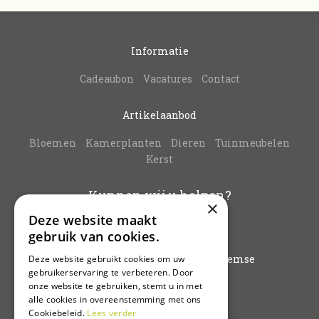
Informatie
Cadeaubon
Vacatures
Contact
Artikelaanbod
Bloemen
Kamerplanten
Dieren
Tuinmeubelen
Kerst
Kunnen wij u helpen?
×
Deze website maakt
info@vanbuynder.be
gebruik van cookies.
03/771.38.20
Hoogkamerstraat 196 - 9140 Temse
Deze website gebruikt cookies om uw
gebruikerservaring te verbeteren. Door
onze website te gebruiken, stemt u in met
Plan route
alle cookies in overeenstemming met ons
Cookiebeleid.
Lees verder