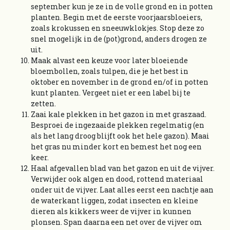
september kun je ze in de volle grond en in potten
planten. Begin met de eerste voorjaarsbloeiers,
zoals krokussen en sneeuwklokjes. Stop deze zo
snel mogelijk in de (pot)grond, anders drogen ze
uit.
Maak alvast een keuze voor later bloeiende
bloembollen, zoals tulpen, die je het best in
oktober en november in de grond en/of in potten
kunt planten. Vergeet niet er een label bij te
zetten.
Zaai kale plekken in het gazon in met graszaad.
Besproei de ingezaaide plekken regelmatig (en
als het lang droog blijft ook het hele gazon). Maai
het gras nu minder kort en bemest het nog een
keer.
Haal afgevallen blad van het gazon en uit de vijver.
Verwijder ook algen en dood, rottend materiaal
onder uit de vijver. Laat alles eerst een nachtje aan
de waterkant liggen, zodat insecten en kleine
dieren als kikkers weer de vijver in kunnen
plonsen. Span daarna een net over de vijver om