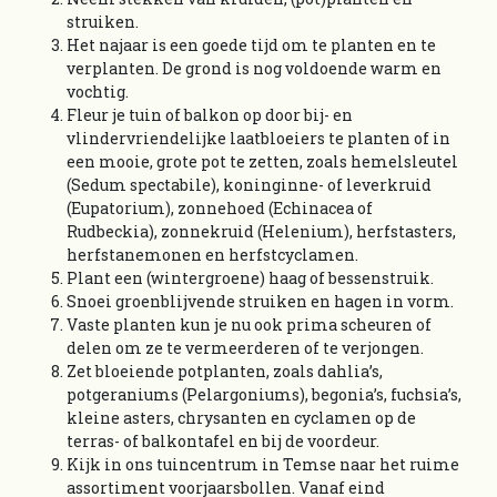
struiken.
Het najaar is een goede tijd om te planten en te
verplanten. De grond is nog voldoende warm en
vochtig.
Fleur je tuin of balkon op door bij- en
vlindervriendelijke laatbloeiers te planten of in
een mooie, grote pot te zetten, zoals hemelsleutel
(Sedum spectabile), koninginne- of leverkruid
(Eupatorium), zonnehoed (Echinacea of
Rudbeckia), zonnekruid (Helenium), herfstasters,
herfstanemonen en herfstcyclamen.
Plant een (wintergroene) haag of bessenstruik.
Snoei groenblijvende struiken en hagen in vorm.
Vaste planten kun je nu ook prima scheuren of
delen om ze te vermeerderen of te verjongen.
Zet bloeiende potplanten, zoals dahlia’s,
potgeraniums (Pelargoniums), begonia’s, fuchsia’s,
kleine asters, chrysanten en cyclamen op de
terras- of balkontafel en bij de voordeur.
Kijk in ons tuincentrum in Temse naar het ruime
assortiment voorjaarsbollen. Vanaf eind