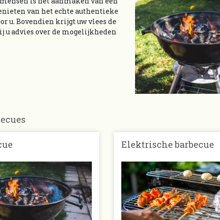
el mensen is het aanmaken van een
enieten van het echte authentieke
or u. Bovendien krijgt uw vlees de
 u advies over de mogelijkheden
becues
cue
Elektrische barbecue