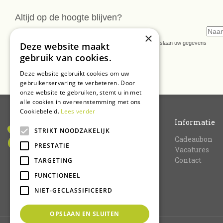
Altijd op de hoogte blijven?
Meld u dan nu aan voor onze nieuwsbrief
×
* U kunt de nieuwsbrief ongeveer wekelijks verwachten. Wij slaan uw gegevens
Deze website maakt
secuur op conform onze
privacy verklaring.
gebruik van cookies.
Deze website gebruikt cookies om uw
gebruikerservaring te verbeteren. Door
onze website te gebruiken, stemt u in met
alle cookies in overeenstemming met ons
Cookiebeleid.
Lees verder
Informatie
STRIKT NOODZAKELIJK
Cadeaubon
PRESTATIE
Vacatures
Contact
TARGETING
FUNCTIONEEL
NIET-GECLASSIFICEERD
OPSLAAN EN SLUITEN