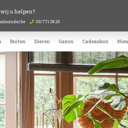
wij u helpen?
anbuynder.be
03/771.38.20
n
Buiten
Dieren
Gazon
Cadeaubon
Nie