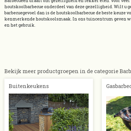
Barbecueën draait om gezelligheid en lekker eten. Voor ve
houtskoolbarbecue onderdeel van deze gezelligheid. Wilt u g
barbecuegevoel dan is de houtskoolbarbecue de beste keuze vo
kenmerkende houtskoolsmaak. In ons tuincentrum geven wij
en het gebruik.
Bekijk meer productgroepen in de categorie Bar
Buitenkeukens
Gasbarbe