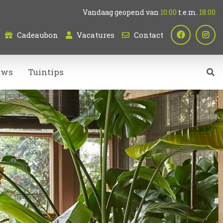
Vandaag geopend van
10:00
t.e.m.
18:00
Cadeaubon
Vacatures
Contact
uws
Tuintips